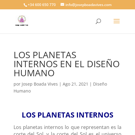
+34 600 650 770
info@josepboadavives.com
LOS PLANETAS
INTERNOS EN EL DISEÑO
HUMANO
por
Josep Boada Vives
|
Ago 21, 2021
|
Diseño
Humano
LOS PLANETAS INTERNOS
Los planetas internos lo que representan es la
corte del Sol, y la corte del Sol es el universo