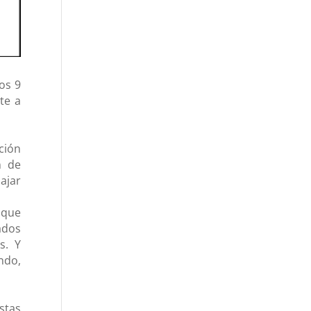
os 9
te a
cción
n de
ajar
 que
ados
s. Y
ndo,
stas