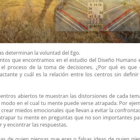
as determinan la voluntad del Ego.
entos que encontramos en el estudio del Diseño Humano e
en el proceso de la toma de decisiones. ¿Por qué es que 
tante y cuál es la relación entre los centros sin definir 
centros abiertos te muestran las distorsiones de
cada tem
el modo en el cual tu mente puede verse atrapada.
Por ejem
de crear miedos emocionales que llevan a evitar la confronta
 atrapar tu mente en preguntas que no son importantes par
r y encontrar las respuestas.
deas de quien piensas que eres o falsas ideas de quien pie