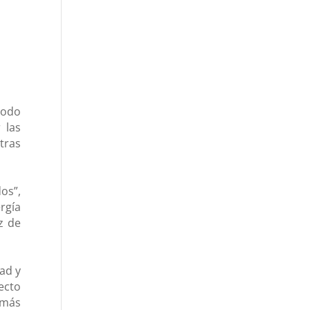
modo
 las
tras
os”,
rgía
z de
ad y
ecto
 más