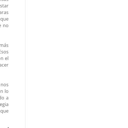
star
aras
 que
e no
 más
Esos
n el
acer
 nos
n lo
do a
egia
 que