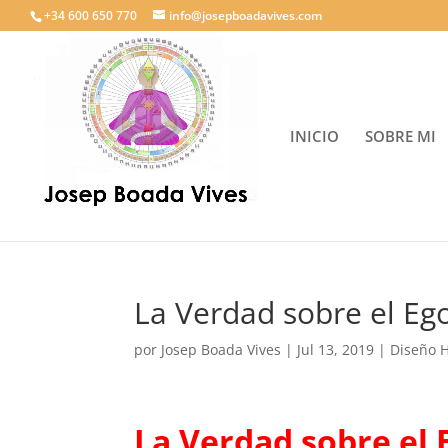
+34 600 650 770
info@josepboadavives.com
INICIO
SOBRE MI
La Verdad sobre el Ego
por
Josep Boada Vives
|
Jul 13, 2019
|
Diseño
La Verdad sobre el 