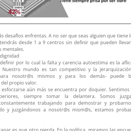
 desafíos enfrentas. A no ser que seas alguien que tiene l
tendrás desde 1 a 9 centros sin definir que pueden llevar
s mentales.
ndignidad
efinir por lo cual la falta y carencia autoestima es la afli
. Nuestro mundo es tan competitivo y la jerarquizació
 para nosotr@s mismos y para los demás- puede b
del propio valor.
go esforzarse aún más se encuentra por doquier. Sentimos
eriores, siempre tomar la delantera. Somos juzg
constantemente trabajando para demostrar y probarno
do y juzgándonos a nosotr@s mism@s, estamos proba
anar es que otro pierda. En la política, miramos las encue