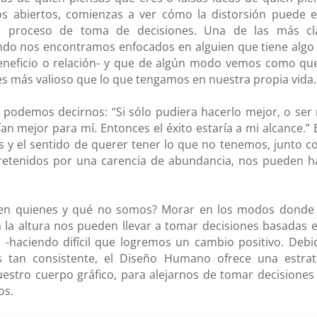
os abiertos, comienzas a ver cómo la distorsión puede e
tu proceso de toma de decisiones.
Una de las más cl
ando nos encontramos enfocados en alguien que tiene algo
eneficio o relación- y que de algún modo vemos como qu
es más valioso que lo que tengamos en nuestra propia vida.
, podemos decirnos: “Si sólo pudiera hacerlo mejor, o ser
an mejor para mí. Entonces el éxito estaría a mi alcance.” 
y el sentido de querer tener lo que no tenemos, junto co
retenidos por una carencia de abundancia, nos pueden h
 en quienes y qué no somos? Morar en los modos donde
a altura nos pueden llevar a tomar decisiones basadas e
-haciendo difícil que logremos un cambio positivo. Debi
s tan consistente, el Diseño Humano ofrece una estrat
uestro cuerpo gráfico, para alejarnos de tomar decisiones
os.