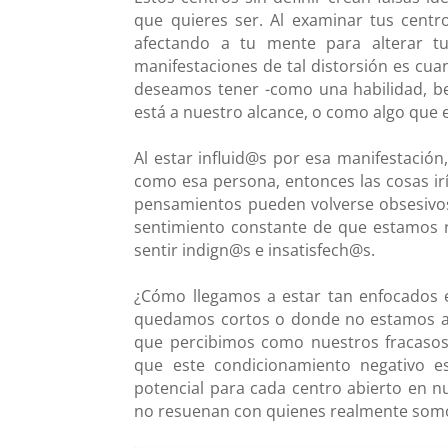
que quieres ser. Al examinar tus centr
afectando a tu mente para alterar 
manifestaciones de tal distorsión es cu
deseamos tener -como una habilidad, b
está a nuestro alcance, o como algo que 
Al estar influid@s por esa manifestación
como esa persona, entonces las cosas irí
pensamientos pueden volverse obsesivos 
sentimiento constante de que estamos 
sentir indign@s e insatisfech@s.
¿Cómo llegamos a estar tan enfocados
quedamos cortos o donde no estamos a l
que percibimos como nuestros fracasos 
que este condicionamiento negativo e
potencial para cada centro abierto en n
no resuenan con quienes realmente som