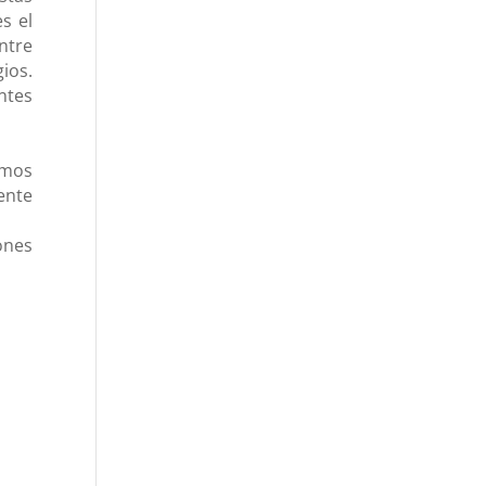
s el
ntre
ios.
ntes
amos
ente
ones