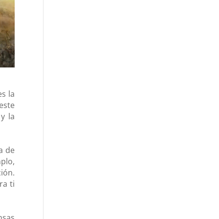
s la
este
y la
a de
plo,
ción.
a ti
nsas