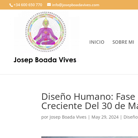
+34 600 650 770
info@josepboadavives.com
INICIO
SOBRE MI
Diseño Humano: Fase
Creciente Del 30 de Ma
por
Josep Boada Vives
|
May 29, 2024
|
Diseñ