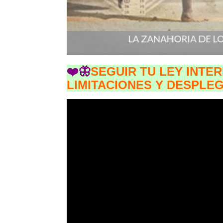
❤️🦋
SEGUIR TU LEY INTE
LIMITACIONES Y DESPLEG