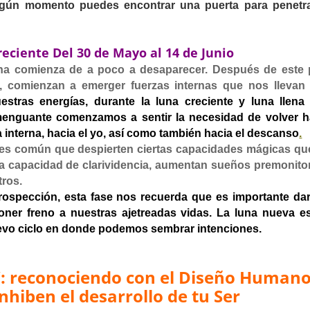
n algún momento puedes encontrar una puerta para penetra
reciente
Del
30 de
Mayo
al 14 de Junio
una comienza de a poco a desaparecer. Después de este 
a, comienzan a emerger fuerzas internas que nos llevan 
estras energías, durante la luna creciente y luna llena
 menguante comenzamos a sentir la necesidad de volver h
 interna, hacia el yo, así como también hacia el descanso
.
se es común que despierten ciertas capacidades mágicas qu
a capacidad de clarividencia, aumentan sueños premonitor
tros.
rospección, esta fase nos recuerda que es importante da
oner freno a nuestras ajetreadas vidas. La luna nueva e
nuevo ciclo en donde podemos sembrar intenciones.
”: reconociendo con el Diseño Human
nhiben el desarrollo de tu Ser