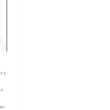
do y
re
 en