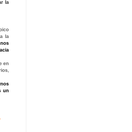
r la
pico
a la
 nos
acia
e en
ios,
rnos
s un
o