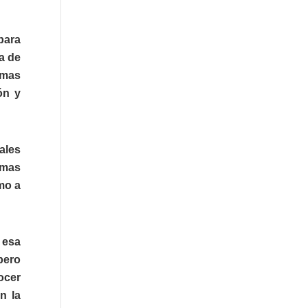
para
a de
emas
ón y
ales
emas
mo a
 esa
pero
ocer
n la