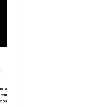
E
er a
 esa
rnos