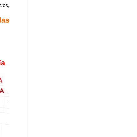
cios,
las
ía