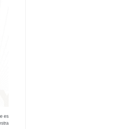
ue es
estra