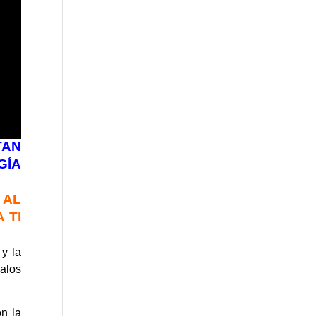
TAN
GÍA
 AL
 TI
 y la
galos
n la