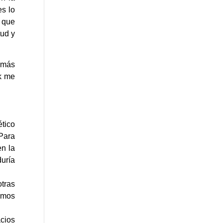
es lo
 que
tud y
a más
ok me
ético
 Para
en la
uría
otras
emos
acios