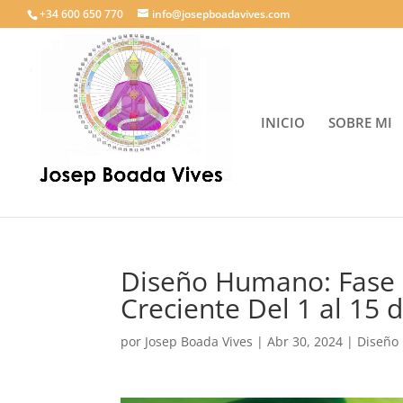
+34 600 650 770
info@josepboadavives.com
INICIO
SOBRE MI
Diseño Humano: Fase
Creciente Del 1 al 15
por
Josep Boada Vives
|
Abr 30, 2024
|
Diseño