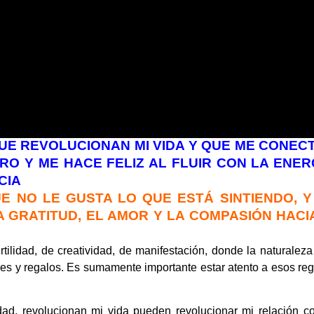
E REVOLUCIONAN MI VIDA Y QUE ME CONEC
O Y ME HACE FELIZ AL FLUIR CON LA ENER
CIA
E NO LE GUSTA LO QUE ESTÁ SINTIENDO, Y
 GRATITUD, EL AMOR Y LA COMPASIÓN HACIA
ilidad, de creatividad, de manifestación, donde la naturaleza
es y regalos. Es sumamente importante estar atento a esos re
dad, revolucionan mi vida pueden revolucionar mi relación co