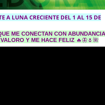
TE
A LUNA
CRECIENTE DEL 1 AL 15 DE
QUE ME CONECTAN CON ABUNDANCI
VALORO Y ME HACE FELIZ
🔥🦋🌷🌺