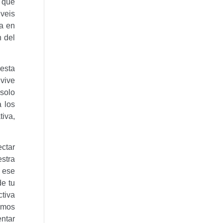
l que
veis
da en
n del
esta
vive
 solo
 los
tiva,
ectar
estra
a ese
de tu
ctiva
amos
entar