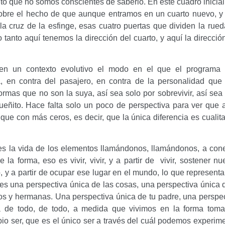
ito que no somos conscientes de saberlo.
En este cuadro inicia
sobre el hecho de que aunque entramos en un cuarto nuevo, y 
a cruz de la esfinge, esas cuatro puertas que dividen la rue
 tanto aquí tenemos la dirección del cuarto, y aquí la direcció
en un contexto evolutivo el modo en el que el programa 
 en contra del pasajero, en contra de la personalidad que 
formas que no son la suya, así sea solo por sobrevivir, así sea
eñito. Hace falta solo un poco de perspectiva para ver que a
que con más ceros, es decir, que la única diferencia es cualita
 es la vida de los elementos llamándonos, llamándonos, a con
 la forma, eso es vivir, vivir, y a partir de vivir, sostener nu
, y a partir de ocupar ese lugar en el mundo, lo que represent
es una perspectiva única de las cosas, una perspectiva única 
nos y hermanas.
Una perspectiva única de tu padre, una perspe
ca de todo, de todo, a medida que vivimos en la forma tom
pio ser, que es el único ser a través del cuál podemos experim