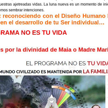
nuestras ajetreadas vidas. La luna nueva es un momento de ini
demos sembrar intenciones.
”: reconociendo con el Diseño Humano 
en el desarrollo de tu Ser individual…
RAMA NO ES TU VIDA
os por la divinidad de Maia o Madre Mar