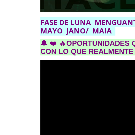
FASE DE LUNA
MENGUAN
MAYO JANO/ MAIA
🔔 ❤️ 🔥
OPORTUNIDADES 
CON LO QUE REALMENTE 