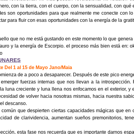
ero, con la tierra, con el cuerpo, con la sensualidad, con qué 
des son oportunidades para que realmente me conecte con lo
ar para fluir con esas oportunidades con la energía de la grati
aquello que no me está gustando en este momento lo que gener
Tauro y la energía de Escorpio. el proceso más bien está en: 
do
LUNARES
e Del 1 al 15 de Mayo Jano/Maia
comienza de a poco a desaparecer. Después de este pico energ
 emerger fuerzas internas que nos llevan a la introspección.
la luna creciente y luna llena nos enfocamos en el exterior, y 
esidad de volver hacia nosotras mismas, hacia nuestra sabid
 el descanso.
 es común que despierten ciertas capacidades mágicas que en 
idad de clarividencia, aumentan sueños premonitorios, ten
pección, esta fase nos recuerda que es importante darnos esp