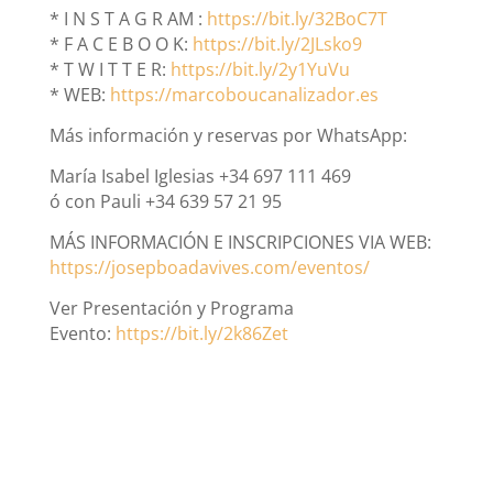
* I N S T A G R AM :
https://bit.ly/32BoC7T
* F A C E B O O K:
https://bit.ly/2JLsko9
* T W I T T E R:
https://bit.ly/2y1YuVu
* WEB:
https://marcoboucanalizador.es
Más información y reservas por WhatsApp:
María Isabel Iglesias +34 697 111 469
ó con Pauli +34 639 57 21 95
MÁS INFORMACIÓN E INSCRIPCIONES VIA WEB:
https://josepboadavives.com/eventos/
Ver Presentación y Programa
Evento:
https://bit.ly/2k86Zet