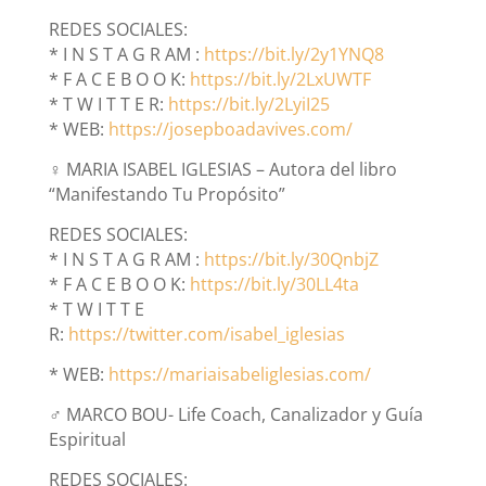
REDES SOCIALES:
* I N S T A G R AM :
https://bit.ly/2y1YNQ8
* F A C E B O O K:
https://bit.ly/2LxUWTF
* T W I T T E R:
https://bit.ly/2LyiI25
* WEB:
https://josepboadavives.com/
‍♀
MARIA ISABEL IGLESIAS – Autora del libro
“Manifestando Tu Propósito”
REDES SOCIALES:
* I N S T A G R AM :
https://bit.ly/30QnbjZ
* F A C E B O O K:
https://bit.ly/30LL4ta
* T W I T T E
R:
https://twitter.com/isabel_iglesias
* WEB:
https://mariaisabeliglesias.com/
‍♂
MARCO BOU- Life Coach, Canalizador y Guía
Espiritual
REDES SOCIALES: