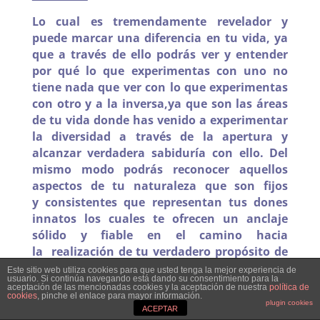
Lo cual es tremendamente revelador y
puede marcar una diferencia en tu vida, ya
que a través de ello podrás ver y entender
por qué lo que experimentas con uno no
tiene nada que ver con lo que experimentas
con otro y a la inversa,ya que son las áreas
de tu vida donde has venido a experimentar
la diversidad a través de la apertura y
alcanzar verdadera sabiduría con ello. Del
mismo modo podrás reconocer aquellos
aspectos de tu naturaleza que son fijos
y consistentes que representan tus dones
innatos los cuales te ofrecen un anclaje
sólido y fiable en el camino hacia
la realización de tu verdadero propósito de
vida.
Este sitio web utiliza cookies para que usted tenga la mejor experiencia de
usuario. Si continúa navegando está dando su consentimiento para la
aceptación de las mencionadas cookies y la aceptación de nuestra
política de
seguir
cookies
, pinche el enlace para mayor información.
plugin cookies
leyendo:
https://josepboadavives.com/servicio
ACEPTAR