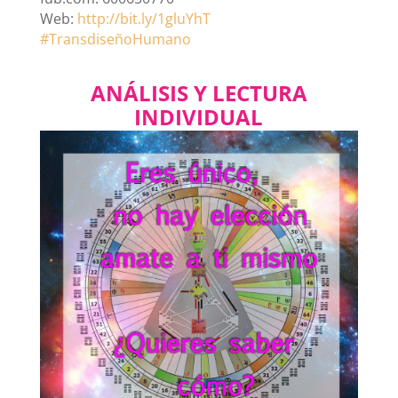
Web:
http://bit.ly/1gluYhT
#
TransdiseñoHumano
ANÁLISIS Y LECTURA
INDIVIDUAL