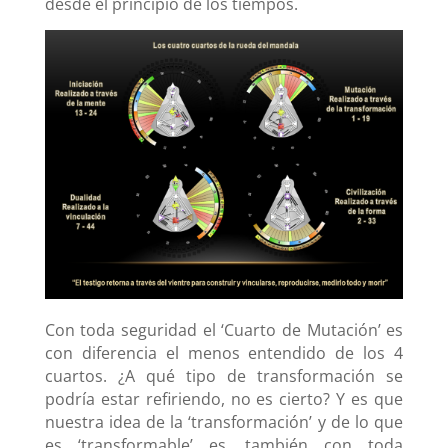
desde el principio de los tiempos.
Con toda seguridad el ‘Cuarto de Mutación’ es
con diferencia el menos entendido de los 4
cuartos. ¿A qué tipo de transformación se
podría estar refiriendo, no es cierto? Y es que
nuestra idea de la ‘transformación’ y de lo que
es ‘transformable’ es, también con toda