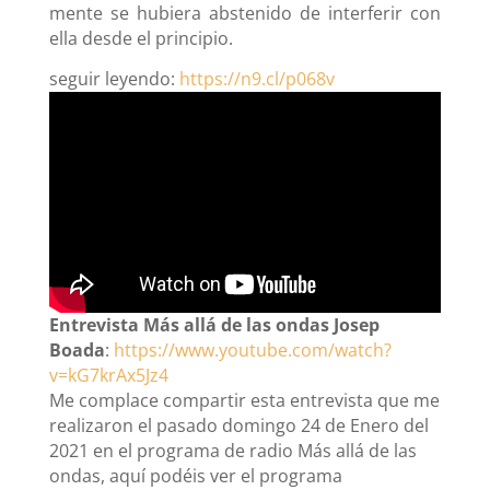
mente se hubiera abstenido de interferir con
ella desde el principio.
seguir leyendo:
https://n9.cl/p068v
Entrevista Más allá de las ondas Josep
Boada
:
https://www.youtube.com/watch?
v=kG7krAx5Jz4
Me complace compartir esta entrevista que me
realizaron el pasado domingo 24 de Enero del
2021 en el programa de radio Más allá de las
ondas, aquí podéis ver el programa