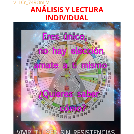
v=LCr_74ROnLM
ANÁLISIS Y LECTURA
INDIVIDUAL