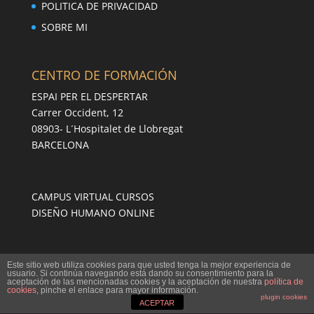
POLITICA DE PRIVACIDAD
SOBRE MI
CENTRO DE FORMACIÓN
ESPAI PER EL DESPERTAR
Carrer Occident, 12
08903- L´Hospitalet de Llobregat
BARCELONA
CAMPUS VIRTUAL CURSOS
DISEÑO HUMANO ONLINE
© 2022 JOSEP BOADA VIVES ®
Este sitio web utiliza cookies para que usted tenga la mejor experiencia de
usuario. Si continúa navegando está dando su consentimiento para la
TODOS LOS DERECHOS RESERVADOS
aceptación de las mencionadas cookies y la aceptación de nuestra
política de
cookies
, pinche el enlace para mayor información.
plugin cookies
ACEPTAR