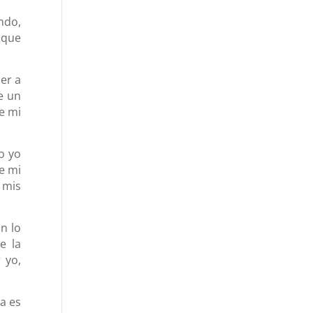
ndo,
 que
er a
e un
e mi
o yo
e mi
 mis
n lo
e la
 yo,
ya es