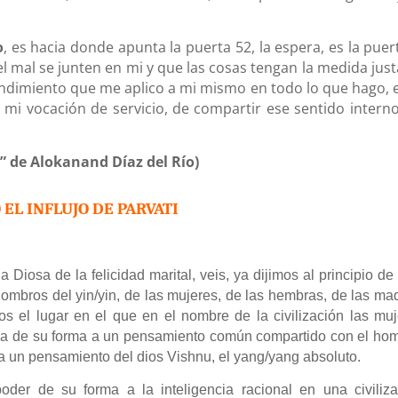
o
, es hacia donde apunta la puerta 52, la espera, es la puer
el mal se junten en mi y que las cosas tengan la medida just
endimiento que me aplico a mi mismo en todo lo que hago, e
i vocación de servicio, de compartir ese sentido interno
a” de Alokanand Díaz del Río)
O EL INFLUJO DE PARVATI
Diosa de la felicidad marital, veis, ya dijimos al principio de
 hombros del yin/yin, de las mujeres, de las hembras, de las ma
os el lugar en el que en el nombre de la civilización las mu
nica de su forma a un pensamiento común compartido con el ho
a un pensamiento del dios Vishnu, el yang/yang absoluto.
der de su forma a la inteligencia racional en una civiliza