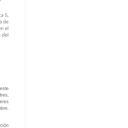
ta 5,
a de
n el
 del
 este
dres,
jeres
mbre.
ción