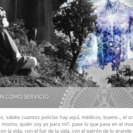
, sabéis cuantos policías hay aquí, médicos, bueno.., el o
o mismo, quién soy yo para mí?, pase lo que pase en el mu
n la vida, con el fuir de la vida, con el patrón de lo grande