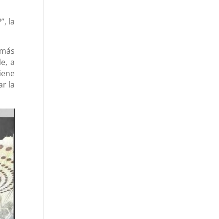
”, la
 más
e, a
iene
r la