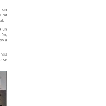
 sin
 una
al.
a un
ión,
oy a
 nos
e se