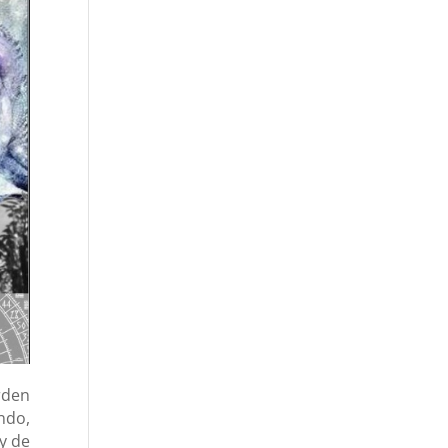
rden
ndo,
 y de