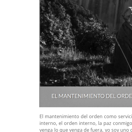
El mantenimiento del orden como servicio
interno, el orden interno, la paz conmig
venga lo que venga de fuera, yo soy uno co