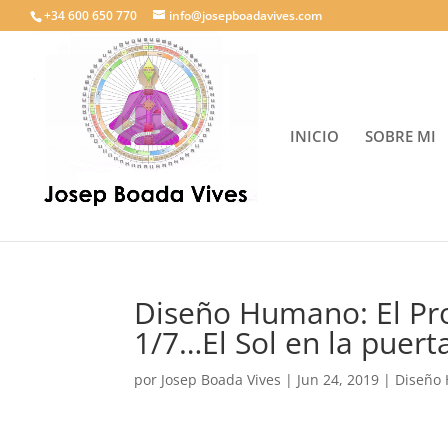
+34 600 650 770
info@josepboadavives.com
INICIO
SOBRE MI
Diseño Humano: El Pro
1/7…El Sol en la puer
por
Josep Boada Vives
|
Jun 24, 2019
|
Diseño