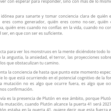
e ver con esperar para responder, sino con más de lo mism
 idónea para sanarte y tomar conciencia clara de quién e
n eres como generador, quién eres como no-ser, quién 
a, quién eres cuando no confías en la vida, cuando no con
l ser, en que con ser es suficiente.
fecta para ver los monstruos en la mente diciéndote todo lo
la angustia, la ansiedad, el terror, las proyecciones sobre
los que obstaculizan tu camino.
nta la conciencia de hasta que punto este momento especí
e lo que está ocurriendo en el potencial cognitivo de la fo
la mutación no es algo que ocurre fuera, es algo que oc
imos confirmación.
vía es la presencia de Plutón en ese ámbito, porque Plutó
 la mutación, cuando Plutón alcance la puerta 41 será 2027
ón estaba en la puerta 41, quiere decir que esta fuerza e