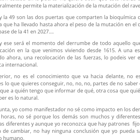
ralmente permite la materialización de la mutación del rave
y la 49 son las dos puertas que comparten la bioquímica d
a que ha llevado hasta ahora el peso de la mutación en el d
 pase de la 41 en 2027….
, y ese será el momento del derrumbe de todo aquello qu
ficación en la que venimos viviendo desde 1615. A una es
o ahora, una recolocación de las fuerzas, lo podeis ver e
ica internacional.
nterior, no es el conocimiento que va hacia delante, no e
s lo que quieres conseguir, no, no, no, partes de no saber 
 que a quién tengo que informar de qué, otra cosa que quié
ber es lo natural.
gunta, yo como manifestador no sé como impacto en los de
horas, no sé porque los demás son muchos y diferentes
s diferentes y aunque yo reconozca que hay patrones fijo
ja de cambiar, no hay ninguna conclusión que yo pueda s
ño humano.