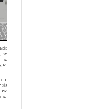
acio
l, no
, no
gual
 no-
mbia
ausa
smo,