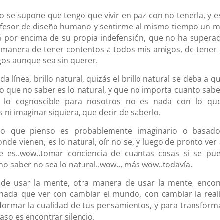
o se supone que tengo que vivir en paz con no tenerla, y es
profesor de diseño humano y sentirme al mismo tiempo un 
tá por encima de su propia indefensión, que no ha superad
manera de tener contentos a todos mis amigos, de tener
os aunque sea sin querer.
a línea, brillo natural, quizás el brillo natural se deba a q
que no saber es lo natural, y que no importa cuanto sabes
, lo cognoscible para nosotros no es nada con lo qu
ni imaginar siquiera, que decir de saberlo.
 lo que pienso es probablemente imaginario o basad
nde vienen, es lo natural, oír no se, y luego de pronto ver 
e es..wow..tomar conciencia de cuantas cosas si se pu
 no saber no sea lo natural..wow.., más wow..todavía.
 de usar la mente, otra manera de usar la mente, encon
ne nada que ver con cambiar el mundo, con cambiar la real
nsformar la cualidad de tus pensamientos, y para transforma
aso es encontrar silencio.