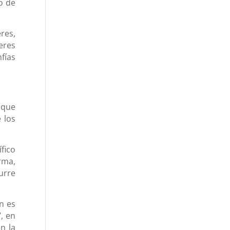
o de
res,
eres
fías
 que
 los
fico
rma,
urre
n es
, en
n la