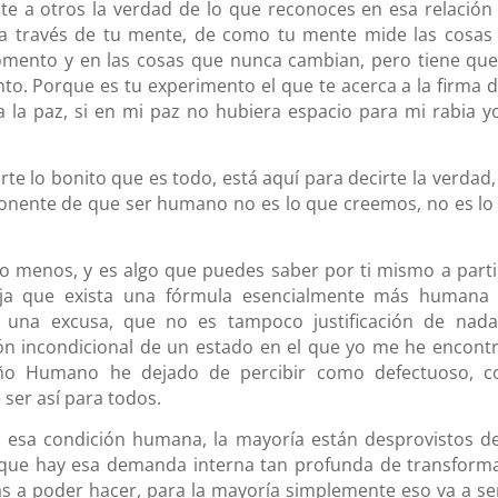
e a otros la verdad de lo que reconoces en esa relación
a través de tu mente, de como tu mente mide las cosas
momento y en las cosas que nunca cambian, pero tiene que
to. Porque es tu experimento el que te acerca a la firma d
a la paz, si en mi paz no hubiera espacio para mi rabia y
te lo bonito que es todo, está aquí para decirte la verdad,
onente de que ser humano no es lo que creemos, no es lo
menos, y es algo que puedes saber por ti mismo a parti
ja que exista una fórmula esencialmente más humana
una excusa, que no es tampoco justificación de nada
n incondicional de un estado en el que yo me he encont
eño Humano he dejado de percibir como defectuoso, 
 ser así para todos.
esa condición humana, la mayoría están desprovistos de
que hay esa demanda interna tan profunda de transforma
yas a poder hacer, para la mayoría simplemente eso va a se