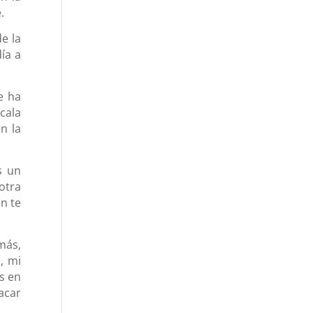
.
e la
ía a
e ha
cala
n la
s un
otra
n te
más,
, mi
s en
acar