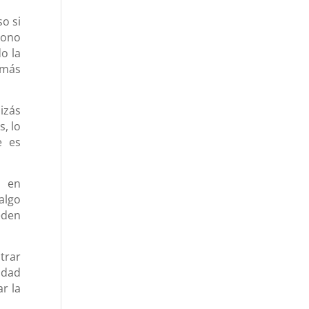
o si
mono
o la
 más
uizás
, lo
e es
o en
algo
eden
trar
idad
r la