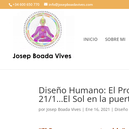
+34 600 650 770
info@josepboadavives.com
INICIO
SOBRE MI
Diseño Humano: El Pro
21/1…El Sol en la pue
por
Josep Boada Vives
|
Ene 16, 2021
|
Diseño