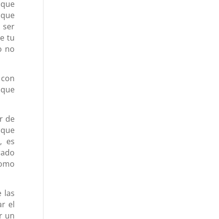
 que
 que
 ser
e tu
o no
 con
 que
r de
 que
, es
rado
como
 las
r el
r un